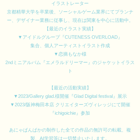
イラストレーター
京都精華大学を卒業後、ソーシャルゲーム業界にてプランナ
ー、デザイナー業務に従事し、現在は関東を中心に活動中。
【最近のイラスト実績】
▼アイドルグループ『CUTENESS OVERLOAD』
集合、個人アーティストイラスト作成
▼恋摘もなか様
2ndミニアルバム『エメラルドリーマー』のジャケットイラス
ト
【最近の活動実績】
▼2023/Gallery glad.様開催『Glad Digital festival』展示
▼2023/阪神梅田本店 クリエイターズヴィレッジにて開催
『ichigoichie』参加
あにゃぱんぱかの制作した全ての作品の無許可の転載、複
製、AI学習等は一切禁止いたします。