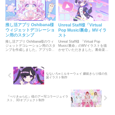
推し活アプリ Oshibana様
Unreal Staff様「Virtual
ウィジェットデコレーショ
Pop Music/裏命」MVイラ
ン用のスタンプ
スト
推し活アプリ Oshibana様のウィ
Unreal Staff様 「Virtual Pop
ジェットデコレーション用のスタ
Music/裏命」のMVイラストを描
ンプを作成しました。アプリDL
かせていただきました。裏命楽曲
はこちら！→推し活アプリ-オシ
コンテストに応募、「理芽賞」を
バナ-oshibana-ウィジェット加
受賞いたしました！
工/id1581399897
なないろ∞ミルキーウェイ 嬢姫きらり様の生
誕イラスト制作
『ぺりきゅらむ』様のアー写コラージュイラ
スト、3Dオブジェクト制作