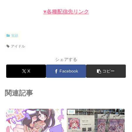
▼
各種配信先リンク
実績
アイドル
シェアする
X
Facebook
コピー
関連記事
実績
実績