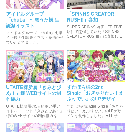
アイドルグループ
「SPINNS CREATOR
「chuLa」七瀬うた様 生
RUSH!!」参加
誕祭イラスト
SUPER SPINNS 梅田HEP FIVE
店にて開催していた「SPINNS
アイドルグループ「chuLa」七瀬
CREATOR RUSH!!」に参加しま
うた様の生誕祭イラストを描かせ
した。ご好評いただき追加生産し
ていただきました。
ていただきました！
実績
実績
すたぽら様の2nd
UTAITE様所属「きみとぴ
Single「おぎゃりたい！え
あ！」様 WEBサイトの制
ぶりでい」のLPデザイン
作協力
制作
すたぽら様の2nd Single「おぎゃ
UTAITE様所属の5人組歌い手ア
りたい！えぶりでい」のLPデザ
イドルユニット「きみとぴあ！」
インを制作しました。▼LPサイ
様のWEBサイトの制作協力をさ
トはこちら
せていただきました。・公式
WEBサイト
実績
実績