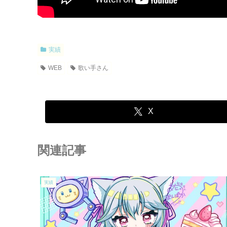
実績
WEB
歌い手さん
X
関連記事
実績