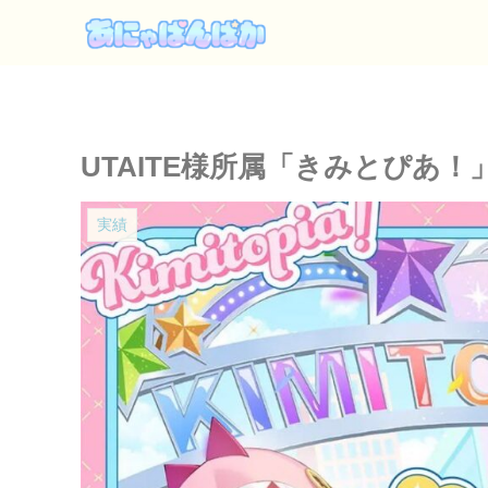
UTAITE様所属「きみとぴあ！
実績